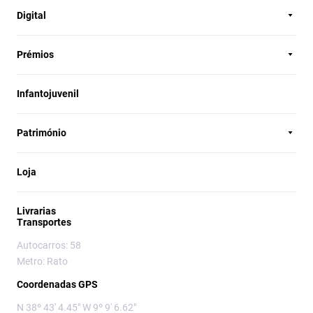
Digital
Prémios
Infantojuvenil
Património
Loja
Livrarias
Transportes
Autocarros: 58
Metro: Rato
Coordenadas GPS
N 38º 43' 4.45" W 9º 9' 6.62"