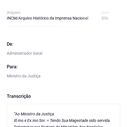
Arquivo
Cota
T
INCM/Arquivo Histórico da Imprensa Nacional
056
O
De:
Administrador Geral
Para:
Ministro da Justiça
Transcrição
“Ao Ministro da Justiça
Ill.mo e Ex.mo Snr. = Tendo Sua Magestade sido servida