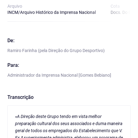
Arquivo
Cota
INCM/Arquivo Histórico da Imprensa Nacional
Docs. Do Gab.
De:
Ramiro Farinha (pela Direção do Grupo Desportivo)
Para:
Administrador da Imprensa Nacional [Gomes Bebiano]
Transcrição
«A Direção deste Grupo tendo em vista melhor
preparação cultural dos seus associados e duma maneira
geral de todos os empregados do Estabelecimento que V.
Ex.ª superiormente administra, elaborou um programa de