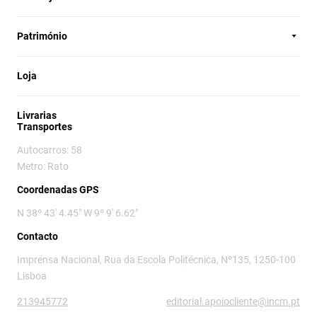
Património
Loja
Livrarias
Transportes
Autocarros: 58
Metro: Rato
Coordenadas GPS
N 38º 43' 4.45" W 9º 9' 6.62"
Contacto
Imprensa Nacional, Rua da Escola Politécnica, Nº135, 1250-100
Lisboa
213945772
editorial.apoiocliente@incm.pt