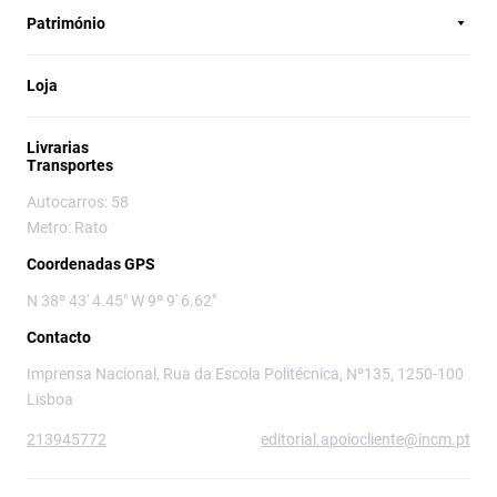
Património
Loja
Livrarias
Transportes
Autocarros: 58
Metro: Rato
Coordenadas GPS
N 38º 43' 4.45" W 9º 9' 6.62"
Contacto
Imprensa Nacional, Rua da Escola Politécnica, Nº135, 1250-100
Lisboa
213945772
editorial.apoiocliente@incm.pt