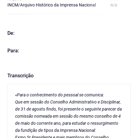
INCM/Arquivo Histórico da Imprensa Nacional
n/a
4
De:
Para:
Transcrição
«Para o conhecimento do pessoal se comunica:
Que em sessão do Conselho Administrativo e Disciplinar,
de 31 de agosto findo, foi presente o seguinte parecer da
comissão nomeada em sessão do mesmo conselho de 4
de maio do corrente ano, para estudar o ressurgimento
da fundição de tipos da Imprensa Nacional:
Exmo Sr.Presidente e mais membros do Conselho