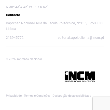
N 38º 43' 4.45" W 9º 9' 6.62"
Contacto
Imprensa Nacional, Rua da Escola Politécnica, Nº135, 1250-100
Lisboa
213945772
editorial.apoiocliente@incm.pt
© 2026 Imprensa Nacional
Imprensa Nacional é a marca editorial da
Privacidade
Termos e Condições
Declaração de acessibilidade