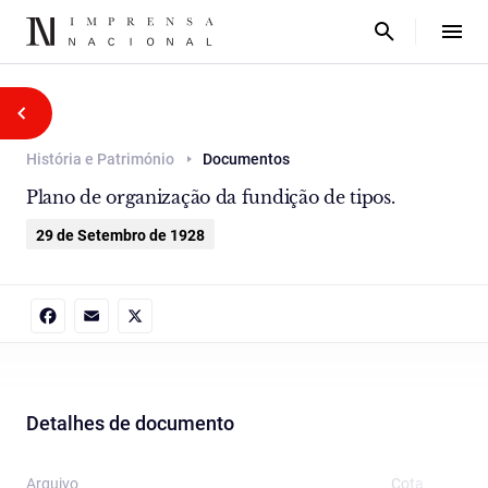
História e Património
Documentos
Plano de organização da fundição de tipos.
29 de Setembro de 1928
Facebook
Email
X
Detalhes de documento
Arquivo
Cota
T