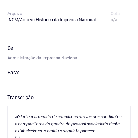
Arquivo
Cota
T
INCM/Arquivo Histórico da Imprensa Nacional
n/a
O
De:
Administração da Imprensa Nacional
Para:
Transcrição
«O juri encarregado de apreciar as provas dos candidatos
a compositores do quadro do pessoal assalariado deste
estabelecimento emitiu o seguinte parecer: