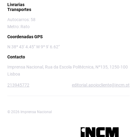
Livrarias
Transportes
Autocarros: 58
Metro: Rato
Coordenadas GPS
N 38º 43' 4.45" W 9º 9' 6.62"
Contacto
Imprensa Nacional, Rua da Escola Politécnica, Nº135, 1250-100
Lisboa
213945772
editorial.apoiocliente@incm.pt
© 2026 Imprensa Nacional
Imprensa Nacional é a marca editorial da