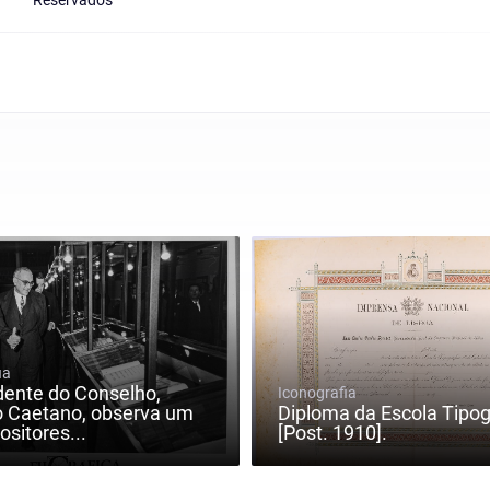
Reservados
ia
dente do Conselho,
Iconografia
o Caetano, observa um
Diploma da Escola Tipog
ositores...
[Post. 1910].