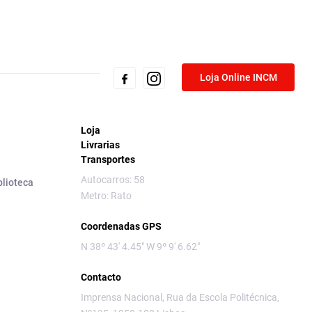
Loja Online INCM
Loja
Livrarias
Transportes
Autocarros: 58
blioteca
Metro: Rato
Coordenadas GPS
N 38º 43' 4.45" W 9º 9' 6.62"
Contacto
Imprensa Nacional, Rua da Escola Politécnica,