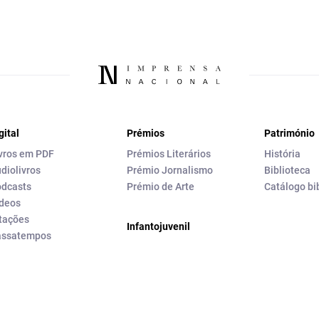
gital
Prémios
Património
vros em PDF
Prémios Literários
História
diolivros
Prémio Jornalismo
Biblioteca
dcasts
Prémio de Arte
Catálogo bi
deos
tações
Infantojuvenil
assatempos