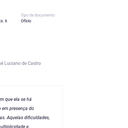
Tipo de documento
x. 6
Ofício
sé Luciano de Castro
em que ela se há
io em presença do
s. Aquelas dificuldades,
ltiplicidade e