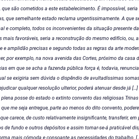
 que são cometidos a este estabelecimento. É impossível, seria 
as, que semelhante estado reclama urgentissimamente. A que s
al e completo, todos os inconvenientes da situação presente d
 mais favoráveis, seria a reconstrução do mesmo edifício, ou, a
e e amplidão precisas e segundo todas as regras da arte modern
ser, por exemplo, na nova avenida das Cortes, próximo da casa 
ias em que se acha a fazenda pública força é, todavia, renuncia
al se exigiria sem dúvida o dispêndio de avultadíssimas somas.
udicar qualquer resolução ulterior, poderá atenuar desde já […] 
plena posse do estado o extinto convento das religiosas Trinas
 que me seja entregue, parte ao menos do dito convento, poder
que carece, de custo relativamente insignificante, transferir, em
s de fundo e outros depósitos e assim tornar-se-á praticável di
forma mais cómoda e consoante as necessidades do trabalho. […