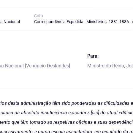
Cota
a Nacional
Correspondência Expedida - Ministérios. 1881-1886 - c
Para:
sa Nacional [Venâncio Deslandes]
Ministro do Reino, Jo
ícios desta administração têm sido ponderadas as dificuldades 
causa da absoluta insuficiência e acanhez [
sic
] do atual edifíc
mento que têm tomado as respetivas oficinas e suas dependência
ucessivamente, e numa escala assustadora, em resultado da mu