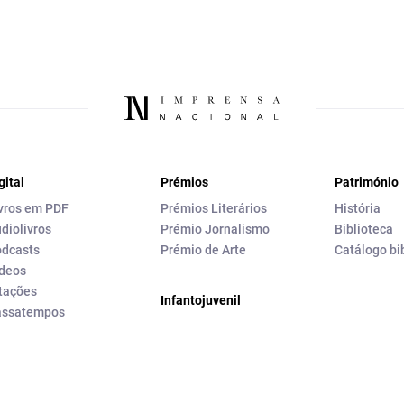
gital
Prémios
Património
vros em PDF
Prémios Literários
História
diolivros
Prémio Jornalismo
Biblioteca
dcasts
Prémio de Arte
Catálogo bi
deos
tações
Infantojuvenil
assatempos