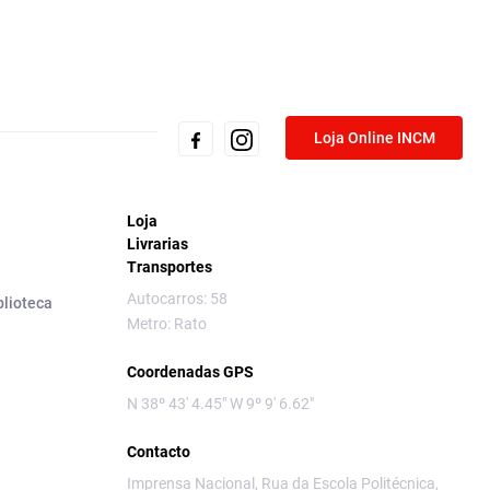
Loja Online INCM
Loja
Livrarias
Transportes
Autocarros: 58
blioteca
Metro: Rato
Coordenadas GPS
N 38º 43' 4.45" W 9º 9' 6.62"
Contacto
Imprensa Nacional, Rua da Escola Politécnica,