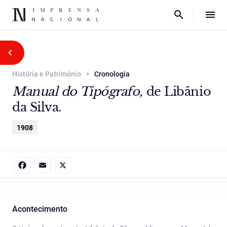
História e Património
Cronologia
Manual do Tipógrafo,
de Libânio
da Silva.
1908
Facebook
Email
X
Acontecimento