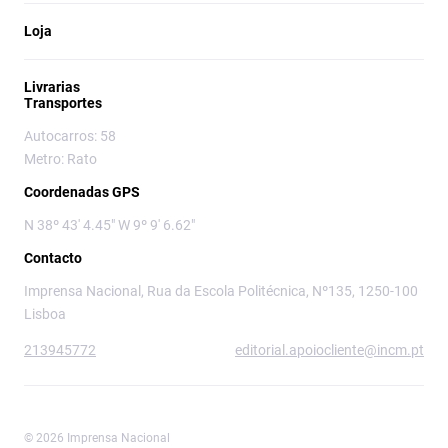
Loja
Livrarias
Transportes
Autocarros: 58
Metro: Rato
Coordenadas GPS
N 38º 43' 4.45" W 9º 9' 6.62"
Contacto
Imprensa Nacional, Rua da Escola Politécnica, Nº135, 1250-100
Lisboa
213945772
editorial.apoiocliente@incm.pt
© 2026 Imprensa Nacional