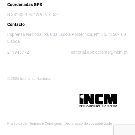
Coordenadas GPS
N 38º 43' 4.45" W 9º 9' 6.62"
Contacto
Imprensa Nacional, Rua da Escola Politécnica, Nº135, 1250-100
Lisboa
213945772
editorial.apoiocliente@incm.pt
© 2026 Imprensa Nacional
Imprensa Nacional é a marca editorial da
Privacidade
Termos e Condições
Declaração de acessibilidade