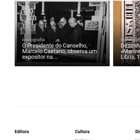
Iconografia
Iconograf
O Presidente do Conselho,
Desenho
Marcelo Caetano, observa um
«Marive
expositor na...
Líbris, 
Editora
Cultura
Di