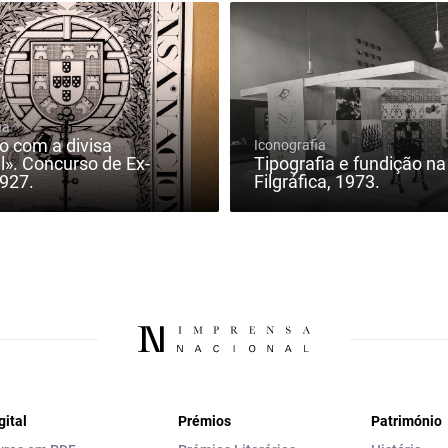
ia
 com a divisa
Iconografia
l». Concurso de Ex-
Tipografia e fundição na
1927.
Filgráfica, 1973.
gital
Prémios
Património