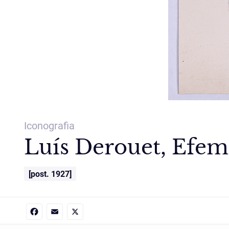
Iconografia
Luís Derouet, Efemé
[post. 1927]
Facebook
Email
X