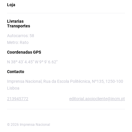
Loja
Livrarias
Transportes
Autocarros: 58
Metro: Rato
Coordenadas GPS
N 38º 43' 4.45" W 9º 9' 6.62"
Contacto
Imprensa Nacional, Rua da Escola Politécnica, Nº135, 1250-100
Lisboa
213945772
editorial.apoiocliente@incm.pt
© 2026 Imprensa Nacional