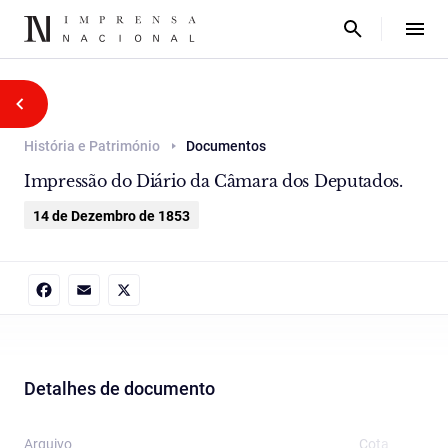
História e Património
Documentos
Impressão do Diário da Câmara dos Deputados.
14 de Dezembro de 1853
Facebook
Email
X
Detalhes de documento
Arquivo
Cota
T