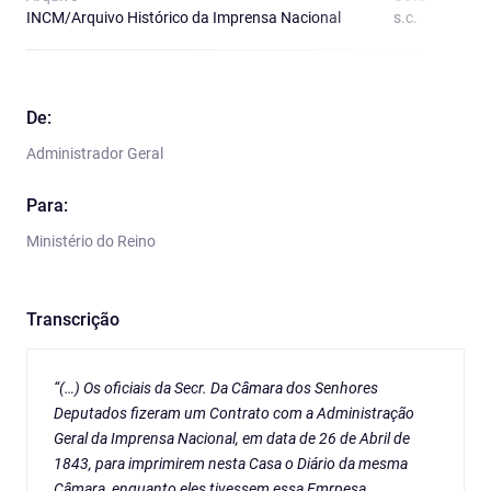
INCM/Arquivo Histórico da Imprensa Nacional
s.c.
O
De:
Administrador Geral
Para:
Ministério do Reino
Transcrição
“(…) Os oficiais da Secr. Da Câmara dos Senhores
Deputados fizeram um Contrato com a Administração
Geral da Imprensa Nacional, em data de 26 de Abril de
1843, para imprimirem nesta Casa o Diário da mesma
Câmara, enquanto eles tivessem essa Emrpesa