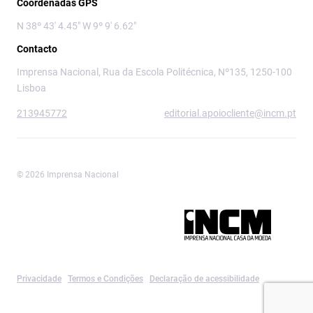
Coordenadas GPS
N 38º 43' 4.45" W 9º 9' 6.62"
Contacto
Imprensa Nacional, Rua da Escola Politécnica, Nº135, 1250-100
Lisboa
213945772
editorial.apoiocliente@incm.pt
© 2026 Imprensa Nacional
Imprensa Nacional é a marca editorial da
Privacidade
Termos e Condições
Declaração de acessibilidade