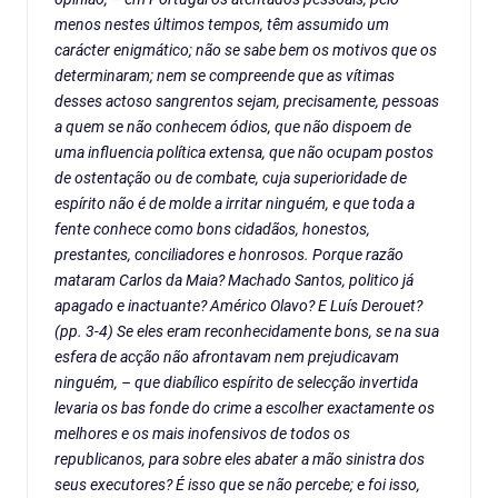
menos nestes últimos tempos, têm assumido um
carácter enigmático; não se sabe bem os motivos que os
determinaram; nem se compreende que as vítimas
desses actoso sangrentos sejam, precisamente, pessoas
a quem se não conhecem ódios, que não dispoem de
uma influencia política extensa, que não ocupam postos
de ostentação ou de combate, cuja superioridade de
espírito não é de molde a irritar ninguém, e que toda a
fente conhece como bons cidadãos, honestos,
prestantes, conciliadores e honrosos. Porque razão
mataram Carlos da Maia? Machado Santos, politico já
apagado e inactuante? Américo Olavo? E Luís Derouet?
(pp. 3-4) Se eles eram reconhecidamente bons, se na sua
esfera de acção não afrontavam nem prejudicavam
ninguém, – que diabílico espírito de selecção invertida
levaria os bas fonde do crime a escolher exactamente os
melhores e os mais inofensivos de todos os
republicanos, para sobre eles abater a mão sinistra dos
seus executores? É isso que se não percebe; e foi isso,