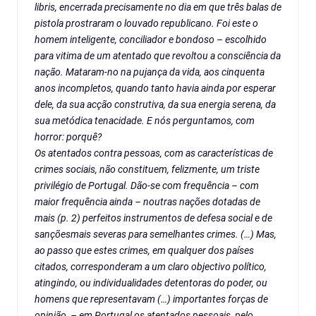
libris, encerrada precisamente no dia em que três balas de
pistola prostraram o louvado republicano. Foi este o
homem inteligente, conciliador e bondoso – escolhido
para vitima de um atentado que revoltou a consciência da
nação. Mataram-no na pujança da vida, aos cinquenta
anos incompletos, quando tanto havia ainda por esperar
dele, da sua acção construtiva, da sua energia serena, da
sua metódica tenacidade. E nós perguntamos, com
horror: porquê?
Os atentados contra pessoas, com as características de
crimes sociais, não constituem, felizmente, um triste
privilégio de Portugal. Dão-se com frequência – com
maior frequência ainda – noutras nações dotadas de
mais (p. 2) perfeitos instrumentos de defesa social e de
sançõesmais severas para semelhantes crimes. (…) Mas,
ao passo que estes crimes, em qualquer dos países
citados, corresponderam a um claro objectivo político,
atingindo, ou individualidades detentoras do poder, ou
homens que representavam (…) importantes forças de
opinião, – em Portugal os atentados pessoais, pelo