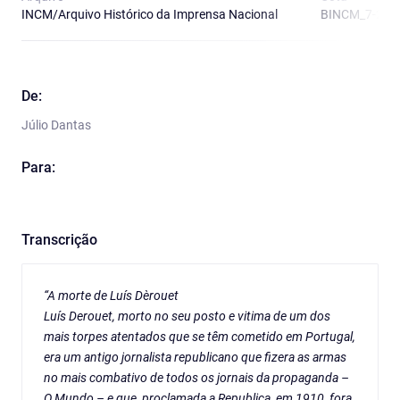
INCM/Arquivo Histórico da Imprensa Nacional
BINCM_7-2-E-
De:
Júlio Dantas
Para:
Transcrição
“A morte de Luís Dèrouet
Luís Derouet, morto no seu posto e vitima de um dos
mais torpes atentados que se têm cometido em Portugal,
era um antigo jornalista republicano que fizera as armas
no mais combativo de todos os jornais da propaganda –
O Mundo – e que, proclamada a Republica, em 1910, fora