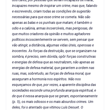
dos cafés, por pessoas que seriam incapazes de matar,
incapazes mesmo de inspirar um crime, mas que, falando
e escrevendo, criam todas as condições de sugestão
necessárias para que esse crime se cometa. Não são
apenas as balas e os punhais que matam; é também o
odio e a calúnia, armas incoercíveis, mas perigosas, de
que muitos criadores da opinião e muitos agitadores
políticos incoscientemente se servem, sem pensar que
vão atingir, a distância, algumas vidas úteis, operosas e
inocentes. Às forças da destruição, que se organizam na
sombra, é preciso, sem dúvida, opôr forças construtivas
e energias de defesa que as neutralizem, não apenas as
energias de defesa material, que garantem a ordem nas
ruas, mas, sobretudo, as forças de defesa moral, que
asseguram a hormonia nos espiritos. Não nos
esqueçamos de que, por vezes, a aparente disciplina das
sociedades esconde uma profunda anarquia espiritual, e
de que é nessa anarquia que se geram, espontaneamente
(p. 5), os mais odiosos e os mais absurdos crimes. Um
deles, foi o atentado que vitimou Luís Deouet. O