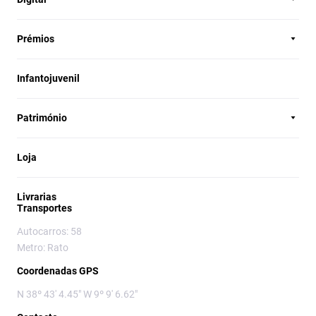
Prémios
Infantojuvenil
Património
Loja
Livrarias
Transportes
Autocarros: 58
Metro: Rato
Coordenadas GPS
N 38º 43' 4.45" W 9º 9' 6.62"