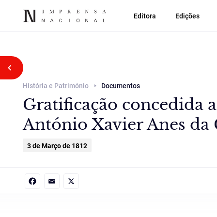
Editora
Edições
Voltar atrás
História e Património
Documentos
Gratificação concedida 
António Xavier Anes da C
3 de Março de 1812
Facebook
Email
X