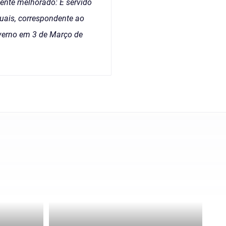
mente melhorado: É servido
nuais, correspondente ao
verno em 3 de Março de