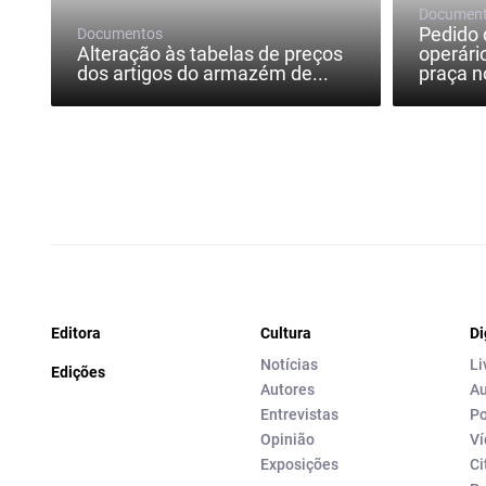
Documen
Pedido 
Documentos
Alteração às tabelas de preços
operári
dos artigos do armazém de...
praça n
Editora
Cultura
Di
Notícias
Li
Edições
Autores
Au
Entrevistas
Po
Opinião
Ví
Exposições
Ci