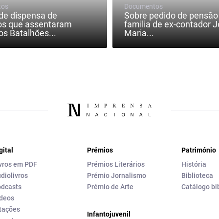
tos
Documentos
de dispensa de
Sobre pedido de pensão
os que assentaram
familia de ex-contador 
os Batalhões...
Maria...
gital
Prémios
Património
vros em PDF
Prémios Literários
História
diolivros
Prémio Jornalismo
Biblioteca
dcasts
Prémio de Arte
Catálogo bi
deos
tações
Infantojuvenil