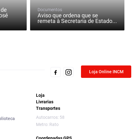
 de
Documentos
José
Aviso que ordena que se
remeta à Secretaria de Estado...
Loja Online INCM
Loja
Livrarias
Transportes
Autocarros: 58
blioteca
Metro: Rato
Coordenadas GPS