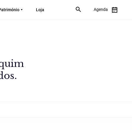
Agenda
Património
Loja
aquim
dos.