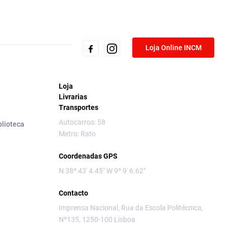
Loja Online INCM
Loja
Livrarias
Transportes
Autocarros: 58
blioteca
Metro: Rato
Coordenadas GPS
N 38º 43' 4.45" W 9º 9' 6.62"
Contacto
Imprensa Nacional, Rua da Escola Politécnica,
Nº135, 1250-100 Lisboa