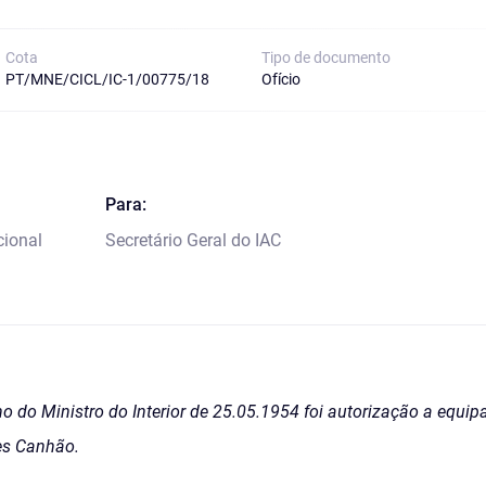
Cota
Tipo de documento
PT/MNE/CICL/IC-1/00775/18
Ofício
Para:
cional
Secretário Geral do IAC
 do Ministro do Interior de 25.05.1954 foi autorização a equip
pes Canhão.