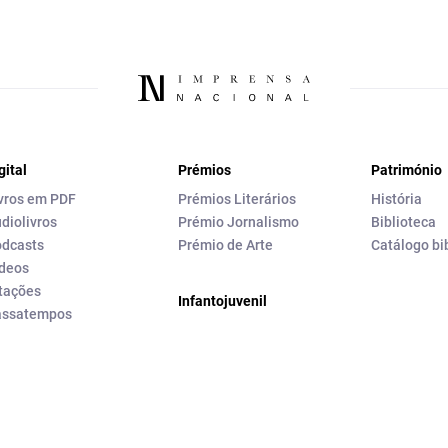
gital
Prémios
Património
vros em PDF
Prémios Literários
História
diolivros
Prémio Jornalismo
Biblioteca
dcasts
Prémio de Arte
Catálogo bi
deos
tações
Infantojuvenil
assatempos