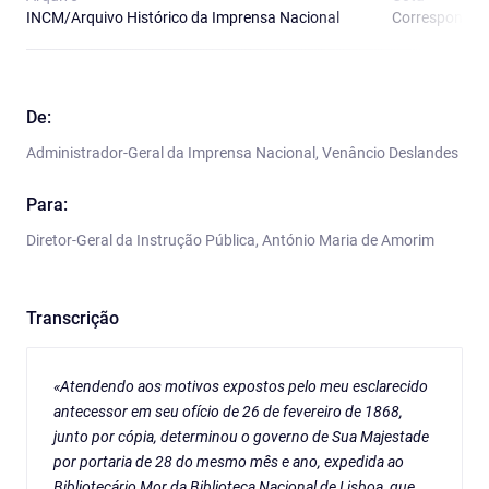
INCM/Arquivo Histórico da Imprensa Nacional
Correspondênci
De:
Administrador-Geral da Imprensa Nacional, Venâncio Deslandes
Para:
Diretor-Geral da Instrução Pública, António Maria de Amorim
Transcrição
«Atendendo aos motivos expostos pelo meu esclarecido
antecessor em seu ofício de 26 de fevereiro de 1868,
junto por cópia, determinou o governo de Sua Majestade
por portaria de 28 do mesmo mês e ano, expedida ao
Bibliotecário Mor da Biblioteca Nacional de Lisboa, que