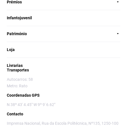
Prémios
Infantojuvenil
Património
Loja
Livrarias
Transportes
Autocarros: 58
Metro: Rato
Coordenadas GPS
N 38º 43' 4.45" W 9º 9' 6.62"
Contacto
Imprensa Nacional, Rua da Escola Politécnica, Nº135, 1250-100