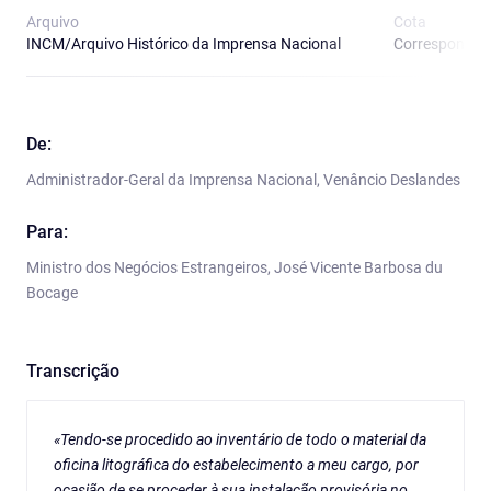
Arquivo
Cota
INCM/Arquivo Histórico da Imprensa Nacional
Correspondênci
De:
Administrador-Geral da Imprensa Nacional, Venâncio Deslandes
Para:
Ministro dos Negócios Estrangeiros, José Vicente Barbosa du
Bocage
Transcrição
«Tendo-se procedido ao inventário de todo o material da
oficina litográfica do estabelecimento a meu cargo, por
ocasião de se proceder à sua instalação provisória no