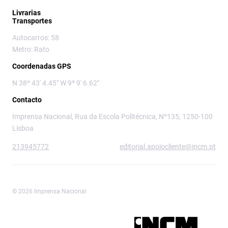
Livrarias
Transportes
Autocarros: 58
Metro: Rato
Coordenadas GPS
N 38º 43' 4.45" W 9º 9' 6.62"
Contacto
Imprensa Nacional, Rua da Escola Politécnica, Nº135, 1250-100
Lisboa
213945772
editorial.apoiocliente@incm.pt
© 2026 Imprensa Nacional
Imprensa Nacional é a marca editorial da