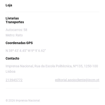
Loja
Livrarias
Transportes
Autocarros: 58
Metro: Rato
Coordenadas GPS
N 38º 43' 4.45" W 9º 9' 6.62"
Contacto
Imprensa Nacional, Rua da Escola Politécnica, Nº135, 1250-100
Lisboa
213945772
editorial.apoiocliente@incm.pt
© 2026 Imprensa Nacional