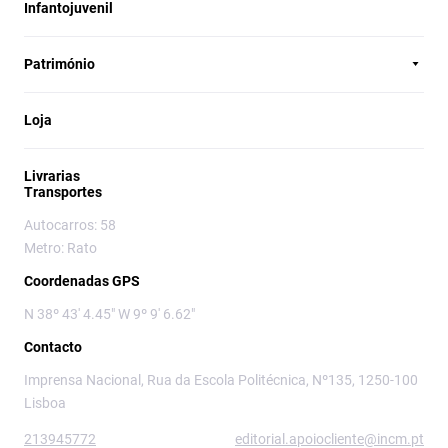
Infantojuvenil
Património
Loja
Livrarias
Transportes
Autocarros: 58
Metro: Rato
Coordenadas GPS
N 38º 43' 4.45" W 9º 9' 6.62"
Contacto
Imprensa Nacional, Rua da Escola Politécnica, Nº135, 1250-100
Lisboa
213945772
editorial.apoiocliente@incm.pt