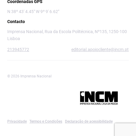
Coordenadas GPS
N 38º 43' 4.45" W 9º 9' 6.62"
Contacto
Imprensa Nacional, Rua da Escola Politécnica, Nº135, 1250-100
Lisboa
213945772
editorial.apoiocliente@incm.pt
© 2026 Imprensa Nacional
Imprensa Nacional é a marca editorial da
Privacidade
Termos e Condições
Declaração de acessibilidade