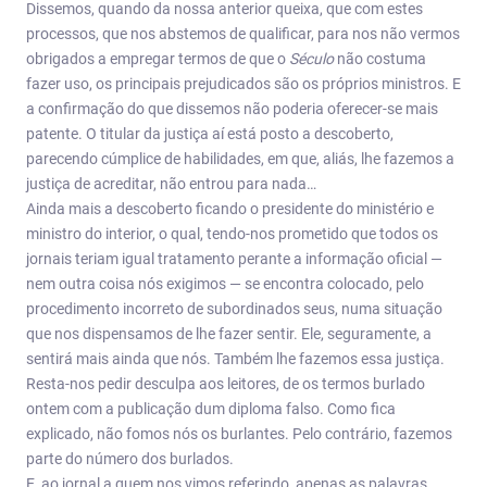
Dissemos, quando da nossa anterior queixa, que com estes
processos, que nos abstemos de qualificar, para nos não vermos
obrigados a empregar termos de que o
Século
não costuma
fazer uso, os principais prejudicados são os próprios ministros. E
a confirmação do que dissemos não poderia oferecer-se mais
patente. O titular da justiça aí está posto a descoberto,
parecendo cúmplice de habilidades, em que, aliás, lhe fazemos a
justiça de acreditar, não entrou para nada…
Ainda mais a descoberto ficando o presidente do ministério e
ministro do interior, o qual, tendo-nos prometido que todos os
jornais teriam igual tratamento perante a informação oficial —
nem outra coisa nós exigimos — se encontra colocado, pelo
procedimento incorreto de subordinados seus, numa situação
que nos dispensamos de lhe fazer sentir. Ele, seguramente, a
sentirá mais ainda que nós. Também lhe fazemos essa justiça.
Resta-nos pedir desculpa aos leitores, de os termos burlado
ontem com a publicação dum diploma falso. Como fica
explicado, não fomos nós os burlantes. Pelo contrário, fazemos
parte do número dos burlados.
E, ao jornal a quem nos vimos referindo, apenas as palavras