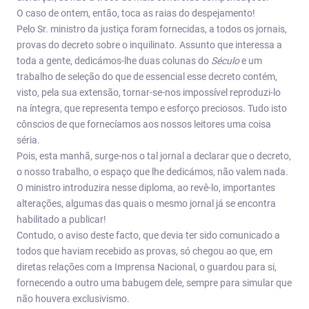
O caso de ontem, então, toca as raias do despejamento!
Pelo Sr. ministro da justiça foram fornecidas, a todos os jornais,
provas do decreto sobre o inquilinato. Assunto que interessa a
toda a gente, dedicámos-lhe duas colunas do
Século
e um
trabalho de seleção do que de essencial esse decreto contém,
visto, pela sua extensão, tornar-se-nos impossível reproduzi-lo
na íntegra, que representa tempo e esforço preciosos. Tudo isto
cônscios de que fornecíamos aos nossos leitores uma coisa
séria.
Pois, esta manhã, surge-nos o tal jornal a declarar que o decreto,
o nosso trabalho, o espaço que lhe dedicámos, não valem nada.
O ministro introduzira nesse diploma, ao revê-lo, importantes
alterações, algumas das quais o mesmo jornal já se encontra
habilitado a publicar!
Contudo, o aviso deste facto, que devia ter sido comunicado a
todos que haviam recebido as provas, só chegou ao que, em
diretas relações com a Imprensa Nacional, o guardou para si,
fornecendo a outro uma babugem dele, sempre para simular que
não houvera exclusivismo.