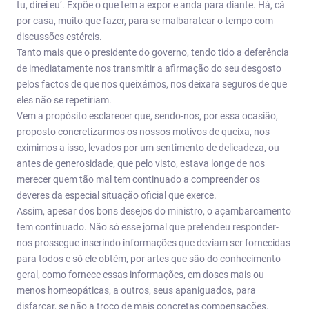
tu, direi eu’. Expõe o que tem a expor e anda para diante. Há, cá
por casa, muito que fazer, para se malbaratear o tempo com
discussões estéreis.
Tanto mais que o presidente do governo, tendo tido a deferência
de imediatamente nos transmitir a afirmação do seu desgosto
pelos factos de que nos queixámos, nos deixara seguros de que
eles não se repetiriam.
Vem a propósito esclarecer que, sendo-nos, por essa ocasião,
proposto concretizarmos os nossos motivos de queixa, nos
eximimos a isso, levados por um sentimento de delicadeza, ou
antes de generosidade, que pelo visto, estava longe de nos
merecer quem tão mal tem continuado a compreender os
deveres da especial situação oficial que exerce.
Assim, apesar dos bons desejos do ministro, o açambarcamento
tem continuado. Não só esse jornal que pretendeu responder-
nos prossegue inserindo informações que deviam ser fornecidas
para todos e só ele obtém, por artes que são do conhecimento
geral, como fornece essas informações, em doses mais ou
menos homeopáticas, a outros, seus apaniguados, para
disfarçar, se não a troco de mais concretas compensações.