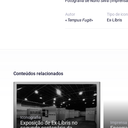
Fotografia de Nuno Silva (Imprens
Autor
Tipo de ico
«
Tempus Fugit
»
Ex-Líbris
Conteúdos relacionados
Iconografia
Exposição de Ex-Líbris no
Imprensa
segundo centenário da
Encerr