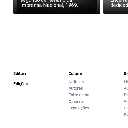
Imprensa Nacional, 1969.
dedica
Editora
Cultura
Di
Notícias
Li
Edições
Autores
Au
Entrevistas
Po
Opinião
Ví
Exposições
Ci
P