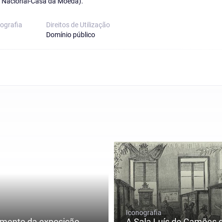
a Nacional-Casa da Moeda).
nografia
Direitos de Utilização
Domínio público
Iconografia
amento da exposição
A Sala Luís de Camões 