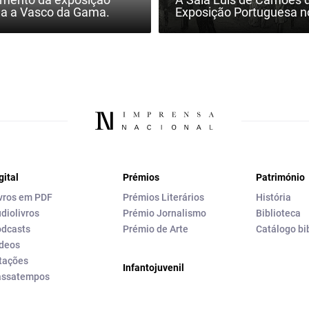
da a Vasco da Gama.
Exposição Portuguesa no
gital
Prémios
Património
vros em PDF
Prémios Literários
História
diolivros
Prémio Jornalismo
Biblioteca
dcasts
Prémio de Arte
Catálogo bi
deos
tações
Infantojuvenil
assatempos