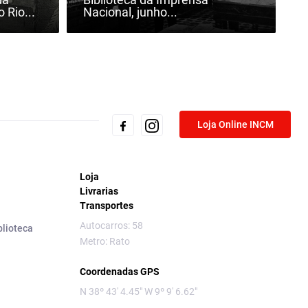
 Rio...
Nacional, junho...
Loja Online INCM
Loja
Livrarias
Transportes
Autocarros: 58
blioteca
Metro: Rato
Coordenadas GPS
N 38º 43' 4.45" W 9º 9' 6.62"