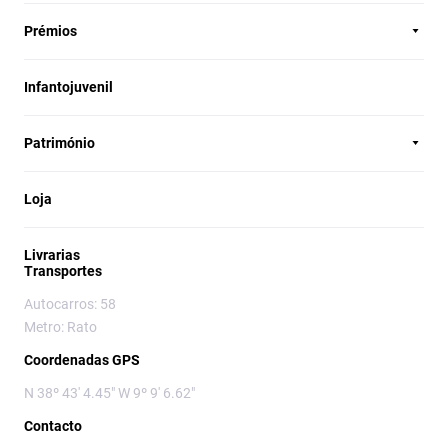
Prémios
Infantojuvenil
Património
Loja
Livrarias
Transportes
Autocarros: 58
Metro: Rato
Coordenadas GPS
N 38º 43' 4.45" W 9º 9' 6.62"
Contacto