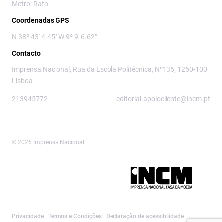
Metro: Rato
Coordenadas GPS
N 38º 43' 4.45" W 9º 9' 6.62"
Contacto
Imprensa Nacional, Rua da Escola Politécnica, Nº135, 1250-100
Lisboa
213945772
editorial.apoiocliente@incm.pt
© 2026 Imprensa Nacional
Imprensa Nacional é a marca editorial da
Privacidade
Termos e Condições
Declaração de acessibilidade