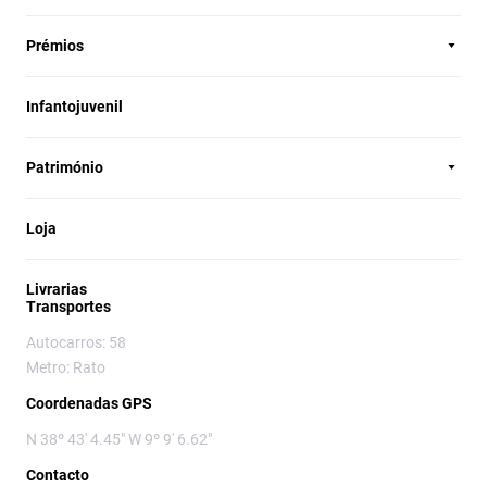
Prémios
Infantojuvenil
Património
Loja
Livrarias
Transportes
Autocarros: 58
Metro: Rato
Coordenadas GPS
N 38º 43' 4.45" W 9º 9' 6.62"
Contacto