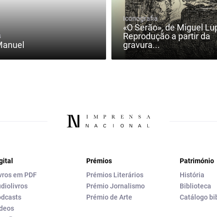
Iconografia
«O Serão», de Miguel Lup
Reprodução a partir da
s
Manuel
gravura...
gital
Prémios
Património
vros em PDF
Prémios Literários
História
diolivros
Prémio Jornalismo
Biblioteca
dcasts
Prémio de Arte
Catálogo bi
deos