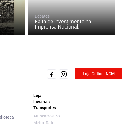
i.
Debates
Falta de investimento na
Imprensa Nacional.
Loja Online INCM
Loja
Livrarias
Transportes
Autocarros: 58
blioteca
Metro: Rato