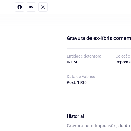
Facebook
Email
X
Gravura de ex-líbris comem
Entidade detentora
Coleção
INCM
Imprens
Data de Fabrico
Post. 1936
Historial
Gravura para impressão, de Ar