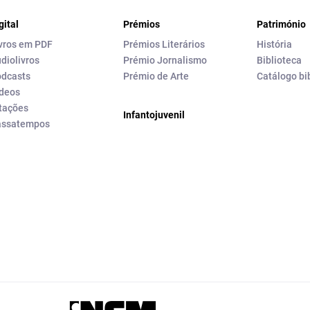
gital
Prémios
Património
vros em PDF
Prémios Literários
História
diolivros
Prémio Jornalismo
Biblioteca
dcasts
Prémio de Arte
Catálogo bi
deos
tações
Infantojuvenil
assatempos