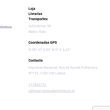
Loja
Livrarias
Transportes
Autocarros: 58
blioteca
Metro: Rato
Coordenadas GPS
N 38º 43' 4.45" W 9º 9' 6.62"
Contacto
Imprensa Nacional, Rua da Escola Politécnica,
Nº135, 1250-100 Lisboa
213945772
editorial.apoiocliente@incm.pt