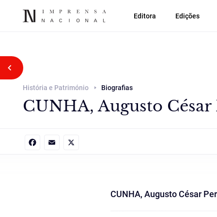
Editora
Edições
Voltar atrás
História e Património
Biografias
CUNHA, Augusto César P
Facebook
Email
X
CUNHA, Augusto César Per