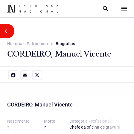
História e Património
Biografias
CORDEIRO, Manuel Vicente
Facebook
Email
X
CORDEIRO, Manuel Vicente
Nascimento
Morte
Categoria Proﬁssional
?
?
Chefe da oficina de gravura