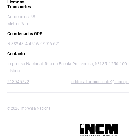
Livrarias
Transportes
Autocarros: 58
Metro: Rato
Coordenadas GPS
N 38º 43' 4.45" W 9º 9' 6.62"
Contacto
Imprensa Nacional, Rua da Escola Politécnica, Nº135, 1250-100
Lisboa
213945772
editorial.apoiocliente@incm.pt
© 2026 Imprensa Nacional
Imprensa Nacional é a marca editorial da