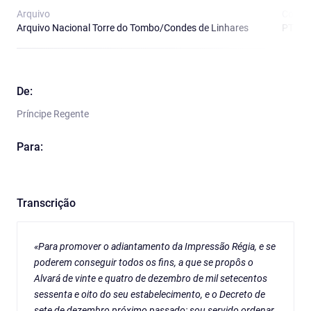
Arquivo
Cota
Arquivo Nacional Torre do Tombo/Condes de Linhares
PT/TT
De:
Príncipe Regente
Para:
Transcrição
«Para promover o adiantamento da Impressão Régia, e se
poderem conseguir todos os fins, a que se propôs o
Alvará de vinte e quatro de dezembro de mil setecentos
sessenta e oito do seu estabelecimento, e o Decreto de
sete de dezembro próximo passado: sou servido ordenar