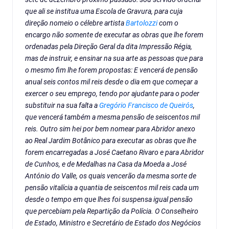
que ali se institua uma Escola de Gravura, para cuja
direção nomeio o célebre artista
Bartolozzi
com o
encargo não somente de executar as obras que lhe forem
ordenadas pela Direção Geral da dita Impressão Régia,
mas de instruir, e ensinar na sua arte as pessoas que para
o mesmo fim lhe forem propostas: E vencerá de pensão
anual seis contos mil reis desde o dia em que começar a
exercer o seu emprego, tendo por ajudante para o poder
substituir na sua falta a
Gregório Francisco de Queirós
,
que vencerá também a mesma pensão de seiscentos mil
reis. Outro sim hei por bem nomear para Abridor anexo
ao Real Jardim Botânico para executar as obras que lhe
forem encarregadas a José Caetano Rivaro e para Abridor
de Cunhos, e de Medalhas na Casa da Moeda a José
António do Valle, os quais vencerão da mesma sorte de
pensão vitalícia a quantia de seiscentos mil reis cada um
desde o tempo em que lhes foi suspensa igual pensão
que percebiam pela Repartição da Polícia. O Conselheiro
de Estado, Ministro e Secretário de Estado dos Negócios