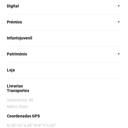
Digital
Prémios
Infantojuvenil
Património
Loja
Livrarias
Transportes
Autocarros: 58
Metro: Rato
Coordenadas GPS
N 38º 43' 4.45" W 9º 9' 6.62"