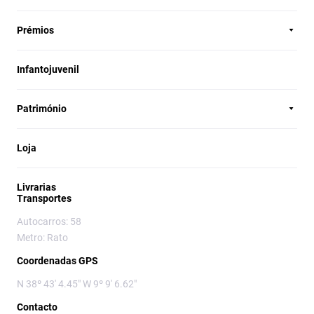
Prémios
Infantojuvenil
Património
Loja
Livrarias
Transportes
Autocarros: 58
Metro: Rato
Coordenadas GPS
N 38º 43' 4.45" W 9º 9' 6.62"
Contacto