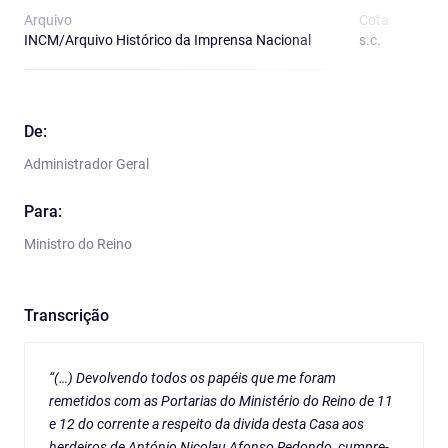
Arquivo
Cota
T
INCM/Arquivo Histórico da Imprensa Nacional
s.c.
O
De:
Administrador Geral
Para:
Ministro do Reino
Transcrição
“(…) Devolvendo todos os papéis que me foram
remetidos com as Portarias do Ministério do Reino de 11
e 12 do corrente a respeito da divida desta Casa aos
herdeiros de António Nicolau Afonso Redondo, cumpre-