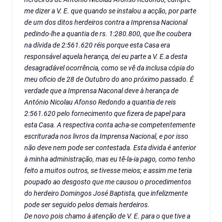
me dizer a V. E. que quando se instalou a acção, por parte
de um dos ditos herdeiros contra a Imprensa Nacional
pedindo-lhe a quantia de rs. 1:280.800, que lhe coubera
na dívida de 2:561.620 réis porque esta Casa era
responsável aquela herança, dei eu parte a V. E.a desta
desagradável ocorrência, como se vê da inclusa cópia do
meu oficio de 28 de Outubro do ano próximo passado. É
verdade que a Imprensa Naconal deve à herança de
António Nicolau Afonso Redondo a quantia de reis
2:561.620 pelo fornecimento que fizera de papel para
esta Casa. A respectiva conta acha-se competentemente
escriturada nos livros da Imprensa Nacional, e por isso
não deve nem pode ser contestada. Esta divida é anterior
à minha administração, mas eu tê-la-ia pago, como tenho
feito a muitos outros, se tivesse meios; e assim me teria
poupado ao desgosto que me causou o procedimentos
do herdeiro Domingos José Baptista, que infelizmente
pode ser seguido pelos demais herdeiros.
De novo pois chamo à atenção de V. E. para o que tive a