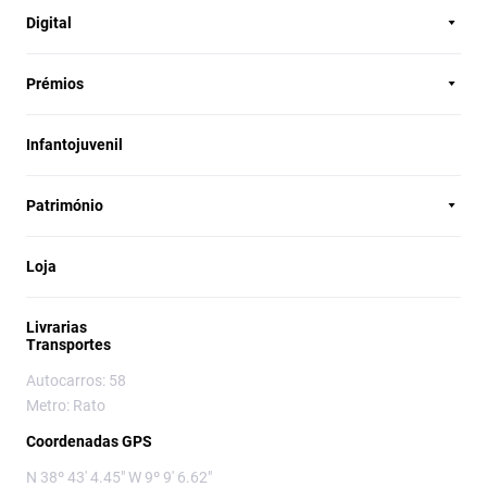
Digital
Prémios
Infantojuvenil
Património
Loja
Livrarias
Transportes
Autocarros: 58
Metro: Rato
Coordenadas GPS
N 38º 43' 4.45" W 9º 9' 6.62"