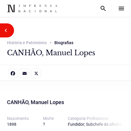
História e Património
Biografias
CANHÃO, Manuel Lopes
Facebook
Email
X
CANHÃO, Manuel Lopes
Nascimento
Morte
Categoria Proﬁssional
1898
?
Fundidor; Subchefe da oficina de F