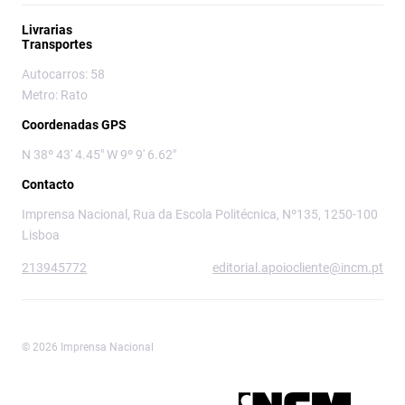
Livrarias
Transportes
Autocarros: 58
Metro: Rato
Coordenadas GPS
N 38º 43' 4.45" W 9º 9' 6.62"
Contacto
Imprensa Nacional, Rua da Escola Politécnica, Nº135, 1250-100
Lisboa
213945772
editorial.apoiocliente@incm.pt
© 2026 Imprensa Nacional