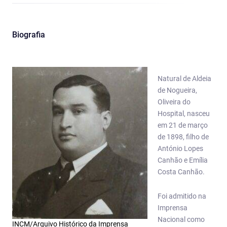
Biografia
Natural de Aldeia
de Nogueira,
Oliveira do
Hospital, nasceu
em 21 de março
de 1898, filho de
António Lopes
Canhão e Emília
Costa Canhão.
Foi admitido na
Imprensa
Nacional como
INCM/Arquivo Histórico da Imprensa