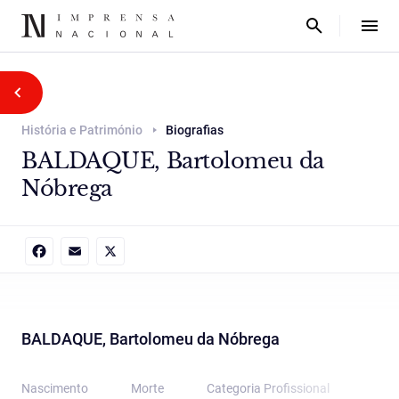
História e Património
Biografias
BALDAQUE, Bartolomeu da
Nóbrega
Facebook
Email
X
BALDAQUE, Bartolomeu da Nóbrega
Nascimento
Morte
Categoria Proﬁssional