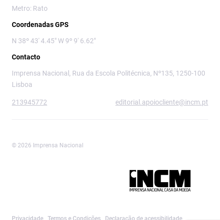
Metro: Rato
Coordenadas GPS
N 38º 43' 4.45" W 9º 9' 6.62"
Contacto
Imprensa Nacional, Rua da Escola Politécnica, Nº135, 1250-100
Lisboa
213945772
editorial.apoiocliente@incm.pt
© 2026 Imprensa Nacional
Imprensa Nacional é a marca editorial da
Privacidade
Termos e Condições
Declaração de acessibilidade