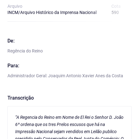
Arquivo
Cota
T
INCM/Arquivo Histórico da Imprensa Nacional
590
A
De:
Regência do Reino
Para:
Administrador Geral: Joaquim Antonio Xavier Anes da Costa
Transcrição
“A Regencia do Reino em Nome de El Rei o Senhor D. João
6º ordena que os tres Prelos escusos que há na
Impressão Nacional sejam vendidos em Leilão publico
presidido pelo Conservador da Real Junta do Comércio: O