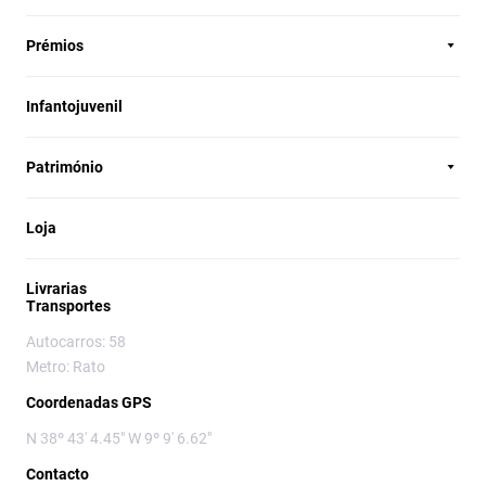
Prémios
Infantojuvenil
Património
Loja
Livrarias
Transportes
Autocarros: 58
Metro: Rato
Coordenadas GPS
N 38º 43' 4.45" W 9º 9' 6.62"
Contacto