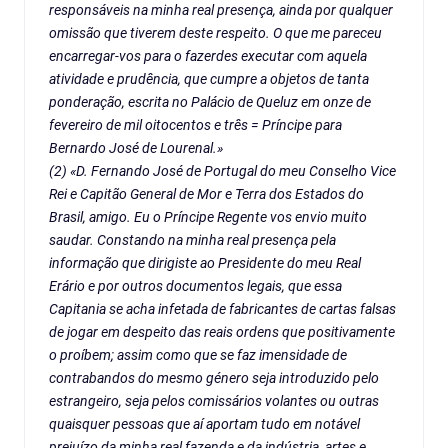
responsáveis na minha real presença, ainda por qualquer
omissão que tiverem deste respeito. O que me pareceu
encarregar-vos para o fazerdes executar com aquela
atividade e prudência, que cumpre a objetos de tanta
ponderação, escrita no Palácio de Queluz em onze de
fevereiro de mil oitocentos e três = Príncipe para
Bernardo José de Lourenal.»
(2) «D. Fernando José de Portugal do meu Conselho Vice
Rei e Capitão General de Mor e Terra dos Estados do
Brasil, amigo. Eu o Príncipe Regente vos envio muito
saudar. Constando na minha real presença pela
informação que dirigiste ao Presidente do meu Real
Erário e por outros documentos legais, que essa
Capitania se acha infetada de fabricantes de cartas falsas
de jogar em despeito das reais ordens que positivamente
o proíbem; assim como que se faz imensidade de
contrabandos do mesmo género seja introduzido pelo
estrangeiro, seja pelos comissários volantes ou outras
quaisquer pessoas que aí aportam tudo em notável
prejuízo da minha real fazenda e da indústria, artes e