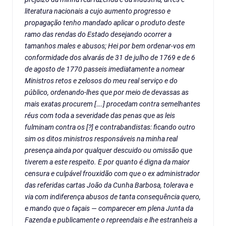
literatura nacionais a cujo aumento progresso e
propagação tenho mandado aplicar o produto deste
ramo das rendas do Estado desejando ocorrer a
tamanhos males e abusos; Hei por bem ordenar-vos em
conformidade dos alvarás de 31 de julho de 1769 e de 6
de agosto de 1770 passeis imediatamente a nomear
Ministros retos e zelosos do meu real serviço e do
público, ordenando-lhes que por meio de devassas as
mais exatas procurem [….] procedam contra semelhantes
réus com toda a severidade das penas que as leis
fulminam contra os [?] e contrabandistas: ficando outro
sim os ditos ministros responsáveis na minha real
presença ainda por qualquer descuido ou omissão que
tiverem a este respeito. E por quanto é digna da maior
censura e culpável frouxidão com que o ex administrador
das referidas cartas João da Cunha Barbosa, tolerava e
via com indiferença abusos de tanta consequência quero,
e mando que o façais — comparecer em plena Junta da
Fazenda e publicamente o repreendais e lhe estranheis a