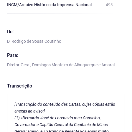
INCM/Arquivo Histórico da Imprensa Nacional
498
A
De:
D. Rodrigo de Sousa Coutinho
Para:
Diretor-Geral, Domingos Monteiro de Albuquerque e Amaral
Transcrição
[Transcrição do conteúdo das Cartas, cujas cópias estão
anexas ao aviso:]
(1) «Bernardo José de Lorena do meu Conselho,
Governador e Capitão General da Capitania de Minas
Gerais: amigo, eu o Príncipe Regente vos envio muito