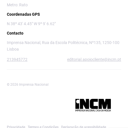
Metro: Rato
Coordenadas GPS
N 38º 43' 4.45" W 9º 9' 6.62"
Contacto
Imprensa Nacional, Rua da Escola Politécnica, Nº135, 1250-100
Lisboa
213945772
editorial.apoiocliente@incm.pt
© 2026 Imprensa Nacional
Imprensa Nacional é a marca editorial da
Privacidade
Termos e Condições
Declaração de acessibilidade