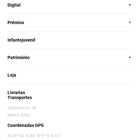
Digital
Prémios
Infantojuvenil
Património
Loja
Livrarias
Transportes
Autocarros: 58
Metro: Rato
Coordenadas GPS
N 38º 43' 4.45" W 9º 9' 6.62"