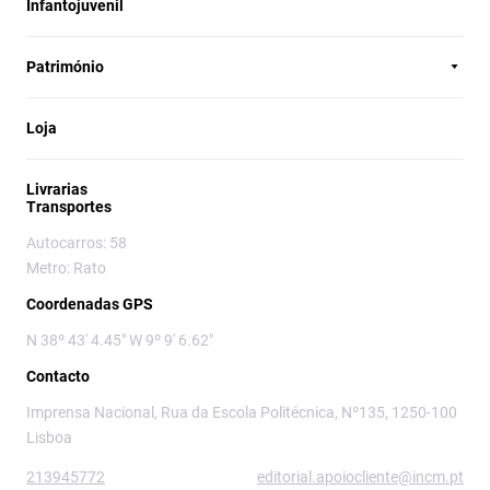
Infantojuvenil
Património
Loja
Livrarias
Transportes
Autocarros: 58
Metro: Rato
Coordenadas GPS
N 38º 43' 4.45" W 9º 9' 6.62"
Contacto
Imprensa Nacional, Rua da Escola Politécnica, Nº135, 1250-100
Lisboa
213945772
editorial.apoiocliente@incm.pt