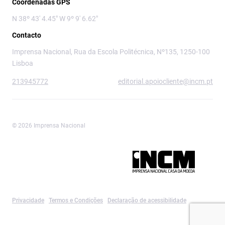
Coordenadas GPS
N 38º 43' 4.45" W 9º 9' 6.62"
Contacto
Imprensa Nacional, Rua da Escola Politécnica, Nº135, 1250-100
Lisboa
213945772
editorial.apoiocliente@incm.pt
© 2026 Imprensa Nacional
Imprensa Nacional é a marca editorial da
Privacidade
Termos e Condições
Declaração de acessibilidade