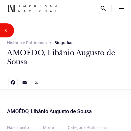
História e Património
Biografias
AMOÊDO, Libânio Augusto de
Sousa
Facebook
Email
X
AMOÊDO, Libânio Augusto de Sousa
Nascimento
Morte
Categoria Proﬁssional