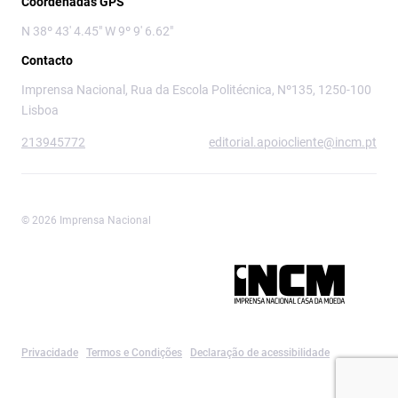
Coordenadas GPS
N 38º 43' 4.45" W 9º 9' 6.62"
Contacto
Imprensa Nacional, Rua da Escola Politécnica, Nº135, 1250-100
Lisboa
213945772
editorial.apoiocliente@incm.pt
© 2026 Imprensa Nacional
Imprensa Nacional é a marca editorial da
Privacidade
Termos e Condições
Declaração de acessibilidade