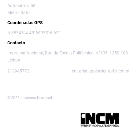
Autocarros: 58
Metro: Rato
Coordenadas GPS
N 38º 43' 4.45" W 9º 9' 6.62"
Contacto
Imprensa Nacional, Rua da Escola Politécnica, Nº135, 1250-100
Lisboa
213945772
editorial.apoiocliente@incm.pt
© 2026 Imprensa Nacional
Imprensa Nacional é a marca editorial da