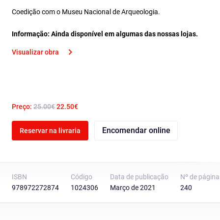
Coedição com o Museu Nacional de Arqueologia.
Informação: Ainda disponível em algumas das nossas lojas.
Visualizar obra
Preço:
25.00€
22.50€
Encomendar online
Reservar na livraria
ISBN
Código
Data de publicação
Nº de página
978972272874
1024306
Março de 2021
240