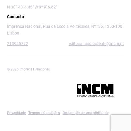
N 38º 43' 4.45" W 9º 9' 6.62"
Contacto
Imprensa Nacional, Rua da Escola Politécnica, Nº135, 1250-100
Lisboa
213945772
editorial.apoiocliente@incm.pt
© 2026 Imprensa Nacional
Imprensa Nacional é a marca editorial da
Privacidade
Termos e Condições
Declaração de acessibilidade