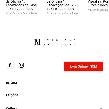
da Oficina 1.
da Oficina 1.
Visual em Por
Escavações de 1956-
Escavações de 1956-
Luzes à Revo
1961 e 2008-2009
1961 e 2008-2009
Miguel Figueira 
Ana Patrícia Magalhães
Ana Patrícia Magalhães
Loja Online INCM
Editora
Edições
Cultura