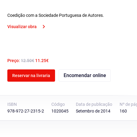
Coedição com a Sociedade Portuguesa de Autores.
Visualizar obra
Preço:
12.50€
11.25€
Encomendar online
Reservar na livraria
ISBN
Código
Data de publicação
Nº de pá
978-972-27-2315-2
1020045
Setembro de 2014
160