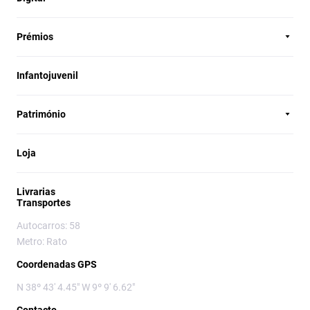
Prémios
Infantojuvenil
Património
Loja
Livrarias
Transportes
Autocarros: 58
Metro: Rato
Coordenadas GPS
N 38º 43' 4.45" W 9º 9' 6.62"