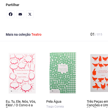
Partilhar
Facebook
Email
X
Mais na coleção
Teatro
Eu, Tu, Ele, Nós, Vós,
Pela Água
Três Peças em
Eles! / O Corvo e a
Canções e Um
Tiago Correia