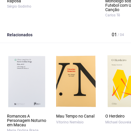
Raposa
Monólogo sob
Futebol com 
Sérgio Godinho
Canção
Carlos Tê
Relacionados
Romances A
Mau Tempo no Canal
O Herdeiro
Personagem Noturno
Vitorino Nemésio
Michael Gouvei
em Macau
Maria Ondina Braga