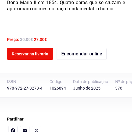
Dona Maria II em 1854. Quatro obras que se cruzam e
aproximam no mesmo traço fundamental: o humor.
Preço:
30.00€
27.00€
Encomendar online
Reservar na livraria
ISBN
Código
Data de publicação
Nº de pá
978-972-27-3273-4
1026894
Junho de 2025
376
Partilhar