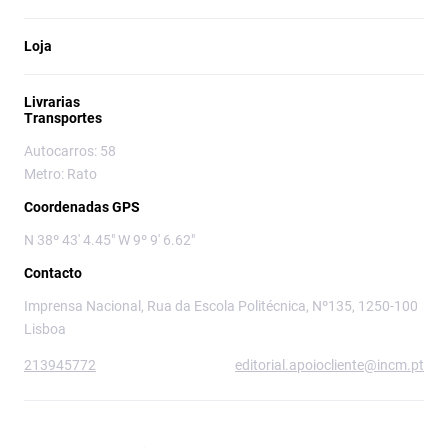
Loja
Livrarias
Transportes
Autocarros: 58
Metro: Rato
Coordenadas GPS
N 38º 43' 4.45" W 9º 9' 6.62"
Contacto
Imprensa Nacional, Rua da Escola Politécnica, Nº135, 1250-100
Lisboa
213945772
editorial.apoiocliente@incm.pt