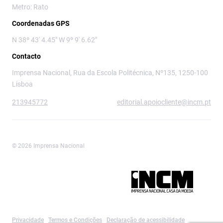
Metro: Rato
Coordenadas GPS
N 38º 43' 4.45" W 9º 9' 6.62"
Contacto
Imprensa Nacional, Rua da Escola Politécnica, Nº135, 1250-100
Lisboa
213945772
editorial.apoiocliente@incm.pt
© 2026 Imprensa Nacional
Imprensa Nacional é a marca editorial da
Privacidade
Termos e Condições
Declaração de acessibilidade