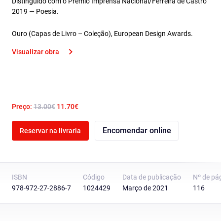
Distinguido com o Prémio Imprensa Nacional/Ferreira de Castro
2019 — Poesia.
Ouro (Capas de Livro – Coleção), European Design Awards.
Visualizar obra
Preço:
13.00€
11.70€
Encomendar online
Reservar na livraria
ISBN
Código
Data de publicação
Nº de pá
978-972-27-2886-7
1024429
Março de 2021
116