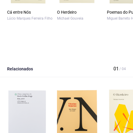
Cá entre Nós
O Herdeiro
Poemas do Pu
Lúcio Marques Ferreira Filho
Michael Gouveia
Miguel Barreto 
Relacionados