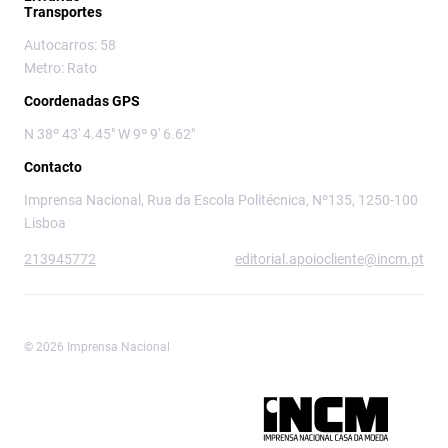
Transportes
Autocarros: 58
Metro: Rato
Coordenadas GPS
N 38º 43' 4.45" W 9º 9' 6.62"
Contacto
Imprensa Nacional, Rua da Escola Politécnica, Nº135, 1250-100
Lisboa
213945772
editorial.apoiocliente@incm.pt
© 2026 Imprensa Nacional
Imprensa Nacional é a marca editorial da