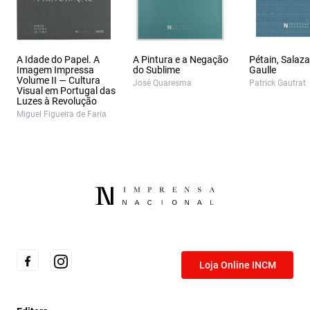
A Idade do Papel. A
A Pintura e a Negação
Pétain, Salaza
Imagem Impressa
do Sublime
Gaulle
Volume II — Cultura
José Quaresma
Patrick Gautrat
Visual em Portugal das
Luzes à Revolução
Miguel Figueira de Faria
Loja Online INCM