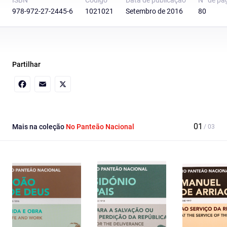
ISBN
Código
Data de publicação
Nº de pá
978-972-27-2445-6
1021021
Setembro de 2016
80
Partilhar
Facebook
Email
X
Mais na coleção
No Panteão Nacional