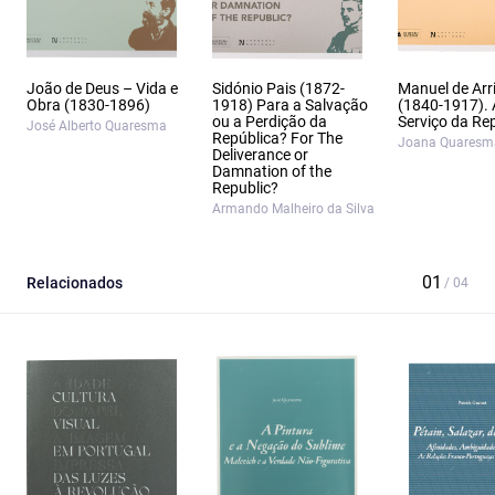
João de Deus – Vida e
Sidónio Pais (1872-
Manuel de Arr
Obra (1830-1896)
1918) Para a Salvação
(1840-1917).
ou a Perdição da
Serviço da Re
José Alberto Quaresma
República? For The
Joana Quaresma
Deliverance or
Damnation of the
Republic?
Armando Malheiro da Silva
Relacionados