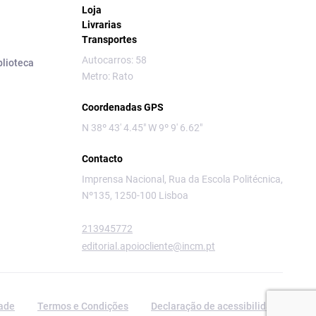
Loja
Livrarias
Transportes
Autocarros: 58
blioteca
Metro: Rato
Coordenadas GPS
N 38º 43' 4.45" W 9º 9' 6.62"
Contacto
Imprensa Nacional, Rua da Escola Politécnica,
Nº135, 1250-100 Lisboa
213945772
editorial.apoiocliente@incm.pt
dade
Termos e Condições
Declaração de acessibilidade