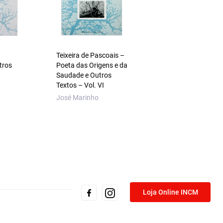
Teixeira de Pascoais –
A Idade do Papel. A
tros
Poeta das Origens e da
Imagem Impressa
Saudade e Outros
Volume II — Cultura
Textos – Vol. VI
Visual em Portugal
Luzes à Revolução
José Marinho
Miguel Figueira de 
Loja Online INCM