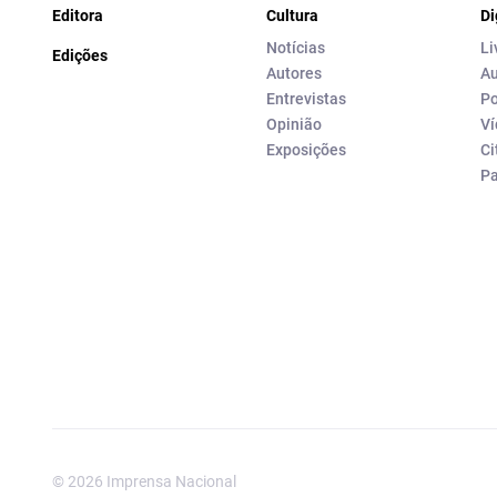
Editora
Cultura
Di
Notícias
Li
Edições
Autores
Au
Entrevistas
Po
Opinião
Ví
Exposições
Ci
P
© 2026 Imprensa Nacional
Imprensa Nacional é a marc