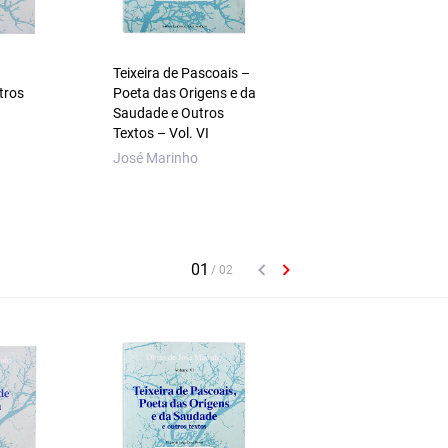
Teixeira de Pascoais –
Nova Interpretação
tros
Poeta das Origens e da
Sebastianismo e Ou
Saudade e Outros
Textos
Textos – Vol. VI
José Marinho
José Marinho