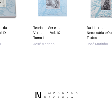
 e da
Teoria do Ser e da
Da Liberdade
l. IX –
Verdade – Vol. IX –
Necessária e Ou
Tomo I
Textos
o
José Marinho
José Marinho