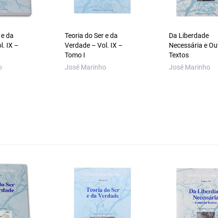
 e da
Teoria do Ser e da
Da Liberdade
l. IX –
Verdade – Vol. IX –
Necessária e Ou
Tomo I
Textos
o
José Marinho
José Marinho