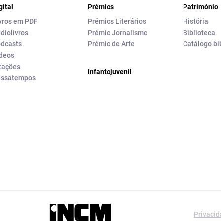
gital
Prémios
Património
vros em PDF
Prémios Literários
História
diolivros
Prémio Jornalismo
Biblioteca
dcasts
Prémio de Arte
Catálogo bi
deos
tações
Infantojuvenil
assatempos
a editorial da
Privaci