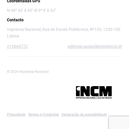
Coordenadas GPS
N 38º 43' 4.45" W 9º 9' 6.62"
Contacto
Imprensa Nacional, Rua da Escola Politécnica, Nº135, 1250-100
Lisboa
213945772
editorial.apoiocliente@incm.pt
© 2026 Imprensa Nacional
Imprensa Nacional é a marca editorial da
Privacidade
Termos e Condições
Declaração de acessibilidade