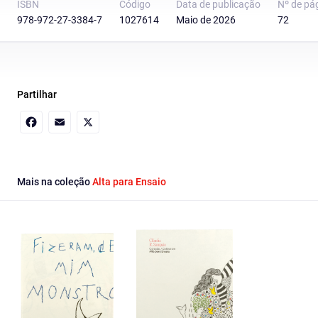
ISBN
Código
Data de publicação
Nº de pá
978-972-27-3384-7
1027614
Maio de 2026
72
Partilhar
Facebook
Email
X
Mais na coleção
Alta para Ensaio