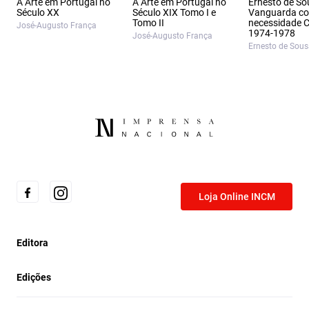
A Arte em Portugal no
A Arte em Portugal no
Ernesto de So
Século XX
Século XIX Tomo I e
Vanguarda c
Tomo II
necessidade C
José-Augusto França
1974-1978
José-Augusto França
Ernesto de Sou
Loja Online INCM
Editora
Edições