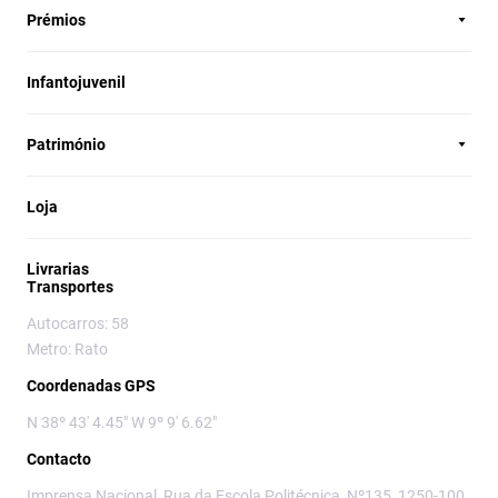
Prémios
Infantojuvenil
Património
Loja
Livrarias
Transportes
Autocarros: 58
Metro: Rato
Coordenadas GPS
N 38º 43' 4.45" W 9º 9' 6.62"
Contacto
Imprensa Nacional, Rua da Escola Politécnica, Nº135, 1250-100