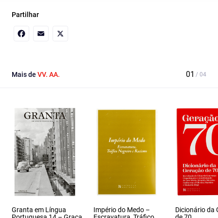
Partilhar
Facebook
Email
X
Mais de
VV. AA.
Granta em Língua
Império do Medo –
Dicionário da
Portuguesa 14 – Graça
Escravatura, Tráfico
de 70