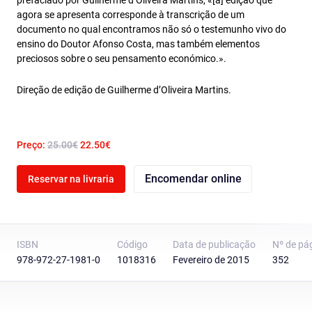
prefaciado por Guilherme d’Oliveira Martins, «[a] edição que
agora se apresenta corresponde à transcrição de um
documento no qual encontramos não só o testemunho vivo do
ensino do Doutor Afonso Costa, mas também elementos
preciosos sobre o seu pensamento económico.».
Direção de edição de Guilherme d’Oliveira Martins.
Preço:
25.00€
22.50€
Encomendar online
Reservar na livraria
ISBN
Código
Data de publicação
Nº de pá
978-972-27-1981-0
1018316
Fevereiro de 2015
352