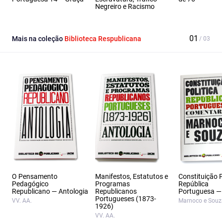
Negreiro e Racismo
Mais na coleção
Biblioteca Respublicana
O Pensamento
Manifestos, Estatutos e
Constituição P
Pedagógico
Programas
República
Republicano — Antologia
Republicanos
Portuguesa —
Portugueses (1873-
VV. AA.
Marnoco e Souz
1926)
VV. AA.