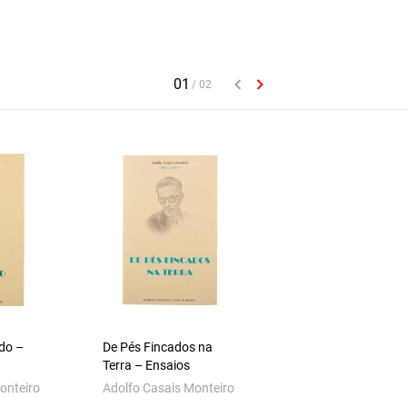
do –
De Pés Fincados na
O Essencial sobre L
Terra – Ensaios
Pacheco
onteiro
Adolfo Casais Monteiro
Rui Sousa