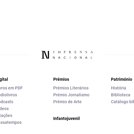
gital
Prémios
Património
vros em PDF
Prémios Literários
História
diolivros
Prémio Jornalismo
Biblioteca
dcasts
Prémio de Arte
Catálogo bi
deos
tações
Infantojuvenil
assatempos