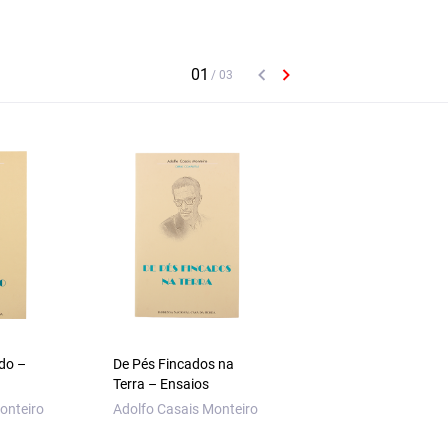
do –
De Pés Fincados na
Considerações
Terra – Ensaios
Pessoais
onteiro
Adolfo Casais Monteiro
Adolfo Casais Mont