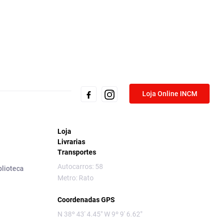
Loja Online INCM
Loja
Livrarias
Transportes
Autocarros: 58
blioteca
Metro: Rato
Coordenadas GPS
N 38º 43' 4.45" W 9º 9' 6.62"