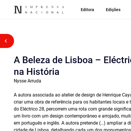
Editora
Edições
Voltar atrás
A Beleza de Lisboa – Eléct
na História
Nysse Arruda
A autora associada ao atelier de design de Henrique Caya
criar uma obra de referência para os habitantes locais e 
do Eléctrico 28, percorrem uma rota com grande significad
um livro com um design contemporâneo e arrojado, muit
em português e inglês. A autora pretende (…) ampliar a di
cidade de Lisboa, detalhando cada um dos monumentos q