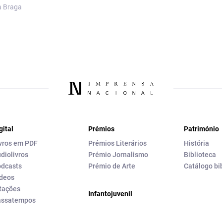
a Braga
gital
Prémios
Património
vros em PDF
Prémios Literários
História
diolivros
Prémio Jornalismo
Biblioteca
dcasts
Prémio de Arte
Catálogo bi
deos
tações
Infantojuvenil
assatempos