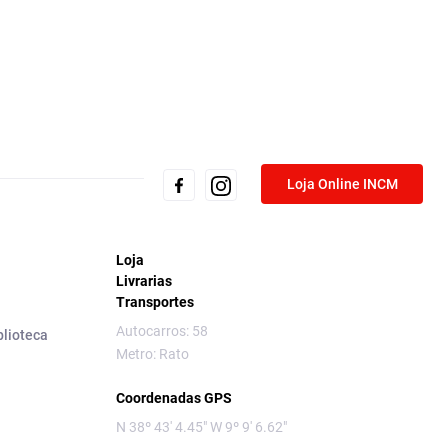
Loja Online INCM
Loja
Livrarias
Transportes
Autocarros: 58
blioteca
Metro: Rato
Coordenadas GPS
N 38º 43' 4.45" W 9º 9' 6.62"