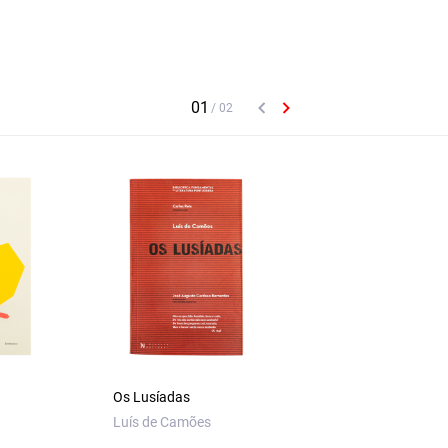
Os Lusíadas
Lírica de João Mín
a
Luís de Camões
Almeida Garrett