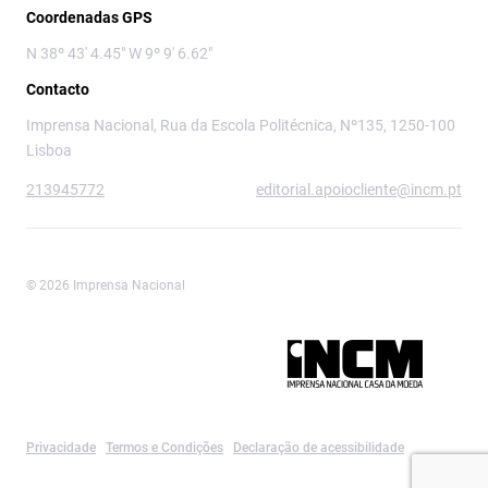
Coordenadas GPS
N 38º 43' 4.45" W 9º 9' 6.62"
Contacto
Imprensa Nacional, Rua da Escola Politécnica, Nº135, 1250-100
Lisboa
213945772
editorial.apoiocliente@incm.pt
© 2026 Imprensa Nacional
Imprensa Nacional é a marca editorial da
Privacidade
Termos e Condições
Declaração de acessibilidade