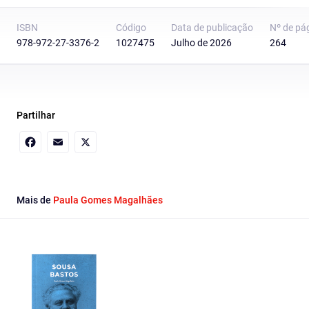
ISBN
Código
Data de publicação
Nº de pá
978-972-27-3376-2
1027475
Julho de 2026
264
Partilhar
Facebook
Email
X
Mais de
Paula Gomes Magalhães